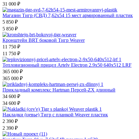
31 000
₽
Магазин Тигр (СВД) 7,62х54 15 мест армированный пластик
5 850
₽
5 850
₽
Кронштейн BRT боковой Тигр Weaver
11 750
₽
11 750
₽
Тепловизионный прицел Artelv Electron 2.9x50 640x512 LRF
365 000
₽
365 000
₽
Прикладный комплекс Hartman Персей-ZX длинный
34 600
₽
34 600
₽
Накладки (цевье) Тигр с планкой Weaver пластик
2 390
₽
2 390
₽