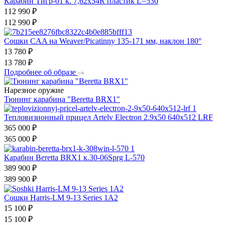
Карабин Тигр-01 к. 7,62х54R пластик L=530
112 990
₽
112 990
₽
Сошки CAA на Weaver/Picatinny 135-171 мм, наклон 180°
13 780
₽
13 780
₽
Подробнее об образе
Нарезное оружие
Тюнинг карабина "Beretta BRX1"
Тепловизионный прицел Artelv Electron 2.9x50 640x512 LRF
365 000
₽
365 000
₽
Карабин Beretta BRX1 к.30-06Sprg L-570
389 900
₽
389 900
₽
Сошки Harris-LM 9-13 Series 1A2
15 100
₽
15 100
₽