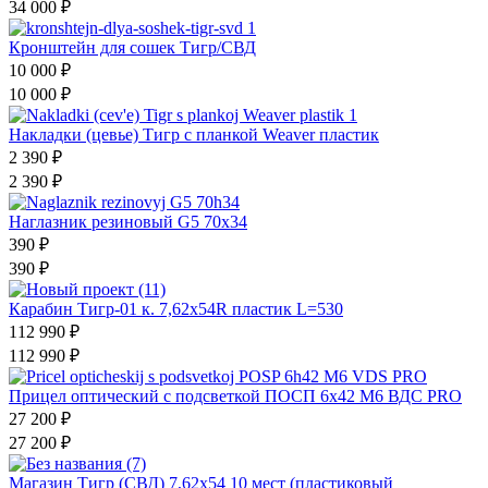
34 000
₽
Кронштейн для сошек Тигр/СВД
10 000
₽
10 000
₽
Накладки (цевье) Тигр с планкой Weaver пластик
2 390
₽
2 390
₽
Наглазник резиновый G5 70х34
390
₽
390
₽
Карабин Тигр-01 к. 7,62х54R пластик L=530
112 990
₽
112 990
₽
Прицел оптический с подсветкой ПОСП 6х42 М6 ВДС PRO
27 200
₽
27 200
₽
Магазин Тигр (СВД) 7,62х54 10 мест (пластиковый